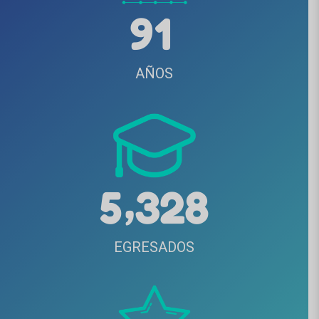
9
1
AÑOS
,
5
3
2
8
EGRESADOS