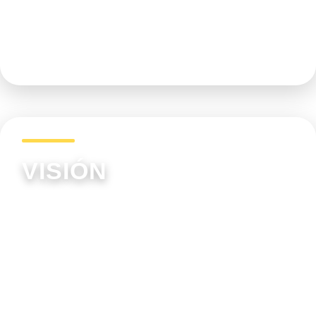
intercultural, con el fin de forjar líderes íntegros,
con valores humanos, que busquen el bien
común para la sociedad.
VISIÓN
Para el año 2029, el Liceo de Cervantes
fortalecerá su identidad cristiana-católica y
agustiniana y exaltará su reconocimiento como
institución bilingüe y de excelente nivel
académico, que forma ciudadanos líderes y