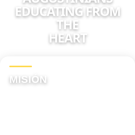
EDUCATING FROM
THE
HEART
MISIÓN
Educar personas con identidad cristiana-
católica y agustiniana, mediante el aprender a
ser, saber hacer y aprender a compartir, con
altos niveles de competencia bilingüe e