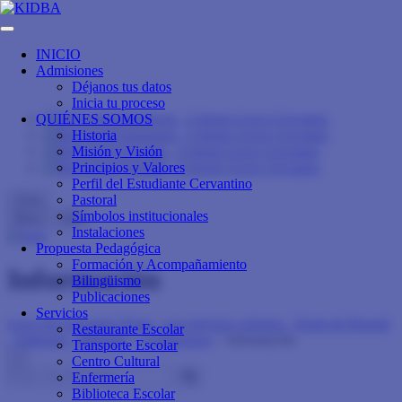
INICIO
Admisiones
Déjanos tus datos
Inicia tu proceso
QUIÉNES SOMOS
Historia
Misión y Visión
Principios y Valores
Perfil del Estudiante Cervantino
Pastoral
close
Símbolos institucionales
Menu
Info
Instalaciones
Propuesta Pedagógica
Formación y Acompañamiento
Información
Bilingüismo
Publicaciones
Servicios
Liceo de Cervantes Norte - Los mejores colegios - Norte de Bogotá
Restaurante Escolar
- Trilingüe - Bilingüe
>
Contáctenos
>
Información
Transporte Escolar
×
Centro Cultural
Enfermería
Biblioteca Escolar