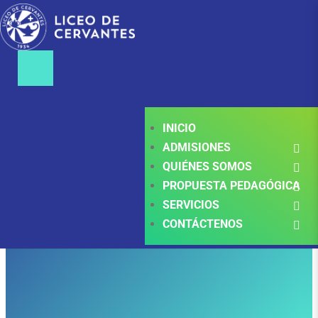
Brochure
INICIO
admisiones
ADMISIONES
QUIÉNES SOMOS
PROPUESTA PEDAGÓGICA
Liceo de Cervantes Norte - Los mejores colegios
SERVICIOS
- Norte de Bogotá - Trilingüe - Bilingüe
CONTÁCTENOS
>
3D FlipBook
>
Brochure admisiones