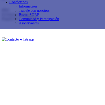
Contáctenos
Calle 153 No.19 - 39
Información
PBX
60+1 614 11 74
Trabaje con nosotros
Exclusivo Admisiones:
3102591088
Buzón SQRF
Bogotá D.C. - Colombia
Comunidad y Participación
Asocervantes
Buzón de sugerencias, quejas, reclamos y felicitaciones
Contáctenos
Aviso de privacidad y política de tratamiento de datos personales