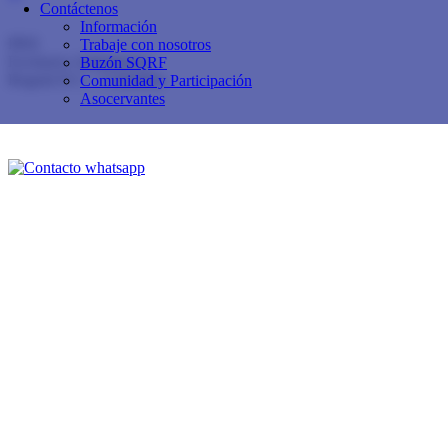
Contáctenos
Calle 153 No.19 - 39
Información
PBX
60+1 614 11 74
Trabaje con nosotros
Exclusivo Admisiones:
3102591088
Buzón SQRF
Bogotá D.C. - Colombia
Comunidad y Participación
Asocervantes
Buzón de sugerencias, quejas, reclamos y felicitaciones
Contáctenos
Aviso de privacidad y política de tratamiento de datos personales