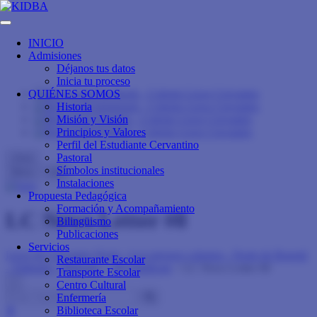
INICIO
Admisiones
Déjanos tus datos
Inicia tu proceso
QUIÉNES SOMOS
Historia
Misión y Visión
Principios y Valores
Perfil del Estudiante Cervantino
Pastoral
close
Símbolos institucionales
Menu
Info
Instalaciones
Propuesta Pedagógica
Formación y Acompañamiento
LC News Letter #8
Bilingüismo
Publicaciones
Servicios
Liceo de Cervantes Norte - Los mejores colegios - Norte de Bogotá
Restaurante Escolar
- Trilingüe - Bilingüe
>
3D FlipBook
>
LC News Letter #8
Transporte Escolar
×
Centro Cultural
Enfermería
Biblioteca Escolar
⬆