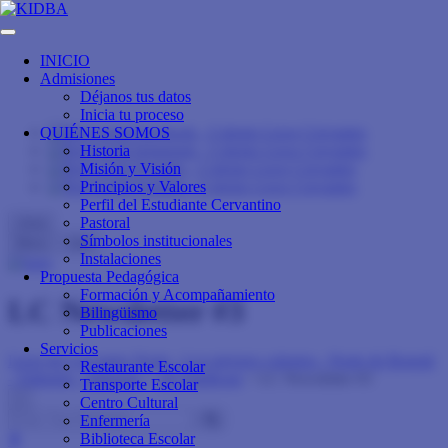
INICIO
Admisiones
Déjanos tus datos
Inicia tu proceso
QUIÉNES SOMOS
Historia
Misión y Visión
Principios y Valores
Perfil del Estudiante Cervantino
Pastoral
close
Símbolos institucionales
Menu
Info
Instalaciones
Propuesta Pedagógica
Formación y Acompañamiento
LC Newsletter #3
Bilingüismo
Publicaciones
Servicios
Liceo de Cervantes Norte - Los mejores colegios - Norte de Bogotá
Restaurante Escolar
- Trilingüe - Bilingüe
>
3D FlipBook
>
LC Newsletter #3
Transporte Escolar
×
Centro Cultural
Enfermería
Biblioteca Escolar
⬆