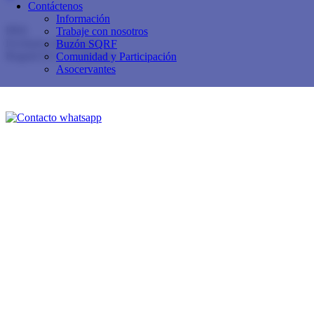
Contáctenos
Calle 153 No.19 - 39
Información
PBX
60+1 614 11 74
Trabaje con nosotros
Exclusivo Admisiones:
3102591088
Buzón SQRF
Bogotá D.C. - Colombia
Comunidad y Participación
Asocervantes
Buzón de sugerencias, quejas, reclamos y felicitaciones
Contáctenos
Aviso de privacidad y política de tratamiento de datos personales