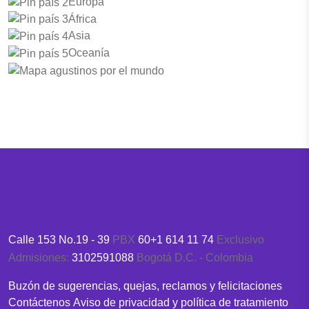
Europa
África
Asia
Oceanía
Calle 153 No.19 - 39
PBX
60+1 614 11 74
Exclusivo
Admisiones:
3102591088
Bogotá D.C. - Colombia
Buzón de sugerencias, quejas, reclamos y felicitaciones
Contáctenos
Aviso de privacidad y política de tratamiento