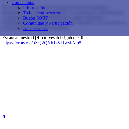
Contáctenos
En el Liceo de Cervantes nos interesa conocer tu opinión y
Información
percepción sobre nuestra institución. Tu experiencia, observaciones
Trabaje con nosotros
y sugerencias son fundamentales para seguir mejorando y
Buzón SQRF
consolidando un proyecto educativo que responda a las expectativas
Comunidad y Participación
y necesidades de nuestra comunidad.
Asocervantes
Escanea nuestro
QR
a través del siguiente link:
https://forms.gle/pXQ2QYh1zVHwskAm8
⬆
Calle 153 No.19 - 39