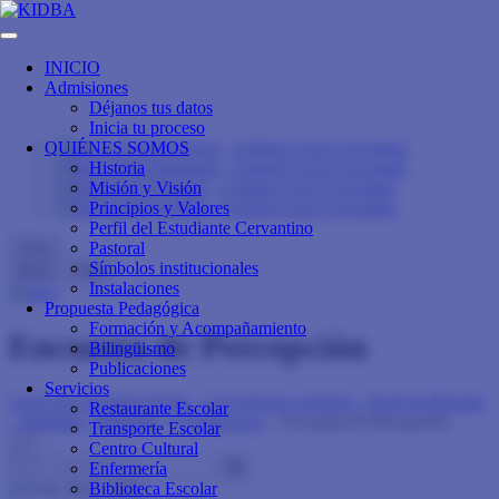
INICIO
Admisiones
Déjanos tus datos
Inicia tu proceso
QUIÉNES SOMOS
Historia
Misión y Visión
Principios y Valores
Perfil del Estudiante Cervantino
Pastoral
close
Símbolos institucionales
Menu
Info
Instalaciones
Propuesta Pedagógica
Formación y Acompañamiento
Encuesta de Percepción
Bilingüismo
Publicaciones
Servicios
Liceo de Cervantes Norte - Los mejores colegios - Norte de Bogotá
Restaurante Escolar
- Trilingüe - Bilingüe
>
Contáctenos
>
Encuesta de Percepción
Transporte Escolar
×
Centro Cultural
Enfermería
Biblioteca Escolar