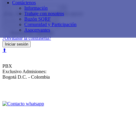
×
Contáctenos
Información
Trabaje con nosotros
¡Hola, bienvenido o bienvenida de nuevo!
Buzón SQRF
Comunidad y Participación
Asocervantes
Mantenerme registrado
¿Olvidaste la contraseña?
Iniciar sesión
⬆
Calle 153 No.19 - 39
PBX
60+1 614 11 74
Exclusivo Admisiones:
3102591088
Bogotá D.C. - Colombia
Buzón de sugerencias, quejas, reclamos y felicitaciones
Contáctenos
Aviso de privacidad y política de tratamiento de datos personales