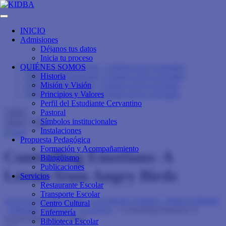
INICIO
Admisiones
Déjanos tus datos
Inicia tu proceso
QUIÉNES SOMOS
Historia
Misión y Visión
Principios y Valores
Perfil del Estudiante Cervantino
Pastoral
close
Símbolos institucionales
Menu
Info
Instalaciones
Propuesta Pedagógica
Formación y Acompañamiento
Controlling Emotions: A
Bilingüismo
Publicaciones
Lesson from Angry Birds
Servicios
Restaurante Escolar
Transporte Escolar
Liceo de Cervantes Norte - Los mejores colegios - Norte de Bogotá
Centro Cultural
- Trilingüe - Bilingüe
>
Lecciones
>
Controlling Emotions: A
Enfermería
Lesson from Angry Birds
Biblioteca Escolar