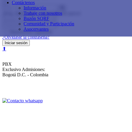
×
Contáctenos
Información
Trabaje con nosotros
¡Hola, bienvenido o bienvenida de nuevo!
Buzón SQRF
Comunidad y Participación
Asocervantes
Mantenerme registrado
¿Olvidaste la contraseña?
Iniciar sesión
⬆
Calle 153 No.19 - 39
PBX
60+1 614 11 74
Exclusivo Admisiones:
3102591088
Bogotá D.C. - Colombia
Buzón de sugerencias, quejas, reclamos y felicitaciones
Contáctenos
Aviso de privacidad y política de tratamiento de datos personales