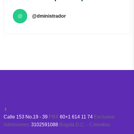
@
@dministrador
⬆
Calle 153 No.19 - 39
PBX
60+1 614 11 74
Exclusivo
Admisiones:
3102591088
Bogotá D.C. - Colombia