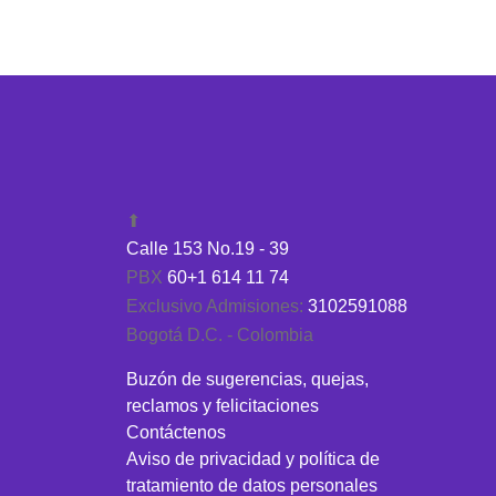
⬆
Calle 153 No.19 - 39
PBX
60+1 614 11 74
Exclusivo Admisiones:
3102591088
Bogotá D.C. - Colombia
Buzón de sugerencias, quejas,
reclamos y felicitaciones
Contáctenos
Aviso de privacidad y política de
tratamiento de datos personales