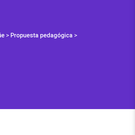
üe
>
Propuesta pedagógica
>