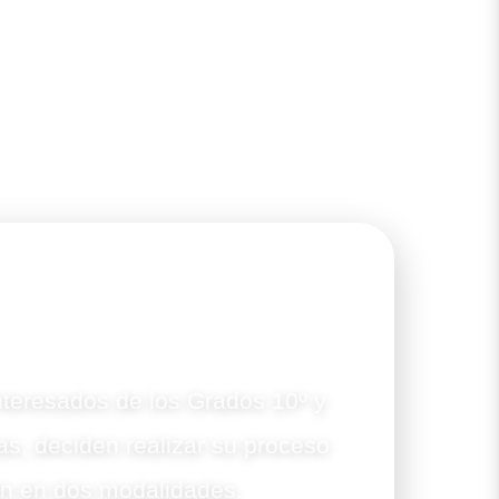
dá
nteresados de los Grados 10º y
ias, deciden realizar su proceso
ón en dos modalidades.