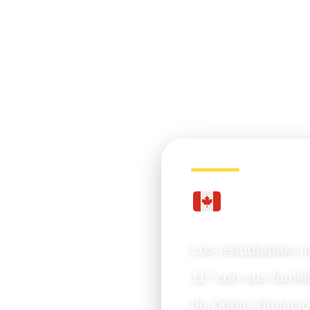
Cana
Los estudiantes i
11º con sus famil
de Doble Titulaci