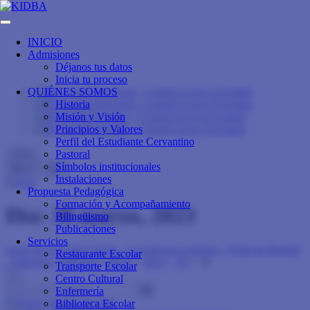
INICIO
Admisiones
Déjanos tus datos
Inicia tu proceso
QUIÉNES SOMOS
Historia
Misión y Visión
Principios y Valores
Perfil del Estudiante Cervantino
Pastoral
close
Símbolos institucionales
Menu
Info
Instalaciones
Propuesta Pedagógica
Formación y Acompañamiento
Día: 30 marzo, 2023
Bilingüismo
Publicaciones
Servicios
Liceo de Cervantes Norte - Los mejores colegios - Norte de Bogotá
Restaurante Escolar
- Trilingüe - Bilingüe
>
Blog
>
2023
>
03
>
30
Transporte Escolar
×
Centro Cultural
Enfermería
Biblioteca Escolar