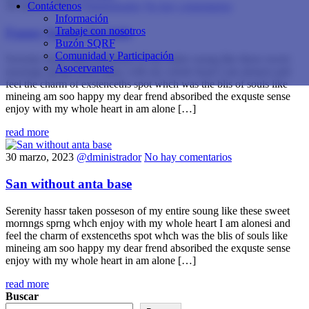
30 marzo, 2023
@dministrador
No hay comentarios
Contáctenos
Información
Trabaje con nosotros
Funny lessons for kids
Buzón SQRF
Comunidad y Participación
Serenity hassr taken posseson of my entire soung like these sweet
Asocervantes
mornngs sprng whch enjoy with my whole heart I am alonesi and
feel the charm of exstenceths spot whch was the blis of souls like
mineing am soo happy my dear frend absoribed the exquste sense
enjoy with my whole heart in am alone […]
read more
30 marzo, 2023
@dministrador
No hay comentarios
San without anta base
Serenity hassr taken posseson of my entire soung like these sweet
mornngs sprng whch enjoy with my whole heart I am alonesi and
feel the charm of exstenceths spot whch was the blis of souls like
mineing am soo happy my dear frend absoribed the exquste sense
enjoy with my whole heart in am alone […]
read more
Buscar