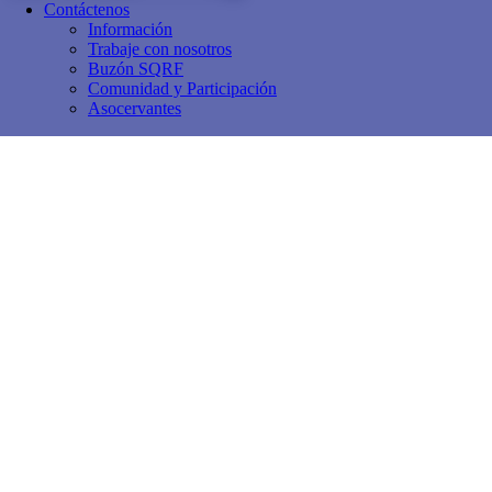
Contáctenos
Información
Trabaje con nosotros
Buzón SQRF
Comunidad y Participación
Asocervantes