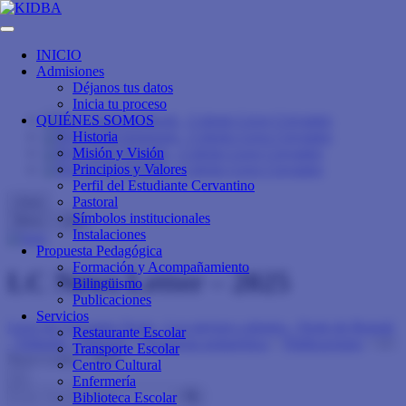
INICIO
Admisiones
Déjanos tus datos
Inicia tu proceso
QUIÉNES SOMOS
Historia
Misión y Visión
Principios y Valores
Perfil del Estudiante Cervantino
Pastoral
close
Símbolos institucionales
Menu
Info
Instalaciones
Propuesta Pedagógica
Formación y Acompañamiento
LC News Letter – 2025
Bilingüismo
Publicaciones
Servicios
Liceo de Cervantes Norte - Los mejores colegios - Norte de Bogotá
Restaurante Escolar
- Trilingüe - Bilingüe
>
Propuesta pedagógica
>
Publicaciones
>
LC
Transporte Escolar
News Letter – 2025
Centro Cultural
×
Enfermería
Biblioteca Escolar