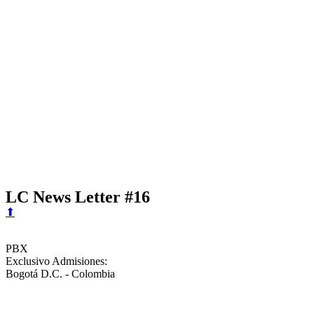
LC News Letter #16
⬆
Calle 153 No.19 - 39
PBX
60+1 614 11 74
Exclusivo Admisiones:
3102591088
Bogotá D.C. - Colombia
Buzón de sugerencias, quejas, reclamos y felicitaciones
Contáctenos